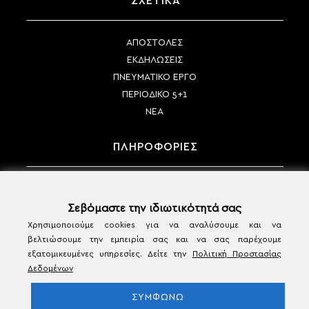
ΣΧΕΤΙΚΑ
ΑΠΟΣΤΟΛΕΣ
ΕΚΔΗΛΩΣΕΙΣ
ΠΝΕΥΜΑΤΙΚΟ ΕΡΓΟ
ΠΕΡΙΟΔΙΚΟ 5+1
ΝΕΑ
ΠΛΗΡΟΦΟΡΙΕΣ
ΤΡΟΠΟΙ ΠΛΗΡΩΜΗΣ
ΤΡΟΠΟΙ ΑΠΟΣΤΟΛΗΣ
Σεβόμαστε την ιδιωτικότητά σας
ΠΟΛΙΤΙΚΗ ΑΚΥΡΩΣΗΣ & ΕΠΙΣΤΡΟΦΩΝ
Χρησιμοποιούμε cookies για να αναλύσουμε και να
βελτιώσουμε την εμπειρία σας και να σας παρέχουμε
ΟΡΟΙ ΧΡΗΣΗΣ & ΠΡΟΣΩΠΙΚΑ ΔΕΔΟΜΕΝΑ
εξατομικευμένες υπηρεσίες. Δείτε την
Πολιτική Προστασίας
ΕΠΙΚΟΙΝΩΝΙΑ
Δεδομένων
ΣΥΜΦΩΝΩ