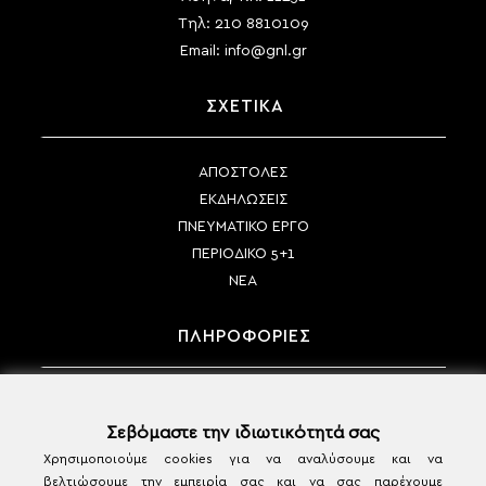
Τηλ:
210 8810109
Email:
info@gnl.gr
ΣΧΕΤΙΚΑ
ΑΠΟΣΤΟΛΕΣ
ΕΚΔΗΛΩΣΕΙΣ
ΠΝΕΥΜΑΤΙΚΟ ΕΡΓΟ
ΠΕΡΙΟΔΙΚΟ 5+1
ΝΕΑ
ΠΛΗΡΟΦΟΡΙΕΣ
ΤΡΟΠΟΙ ΠΛΗΡΩΜΗΣ
ΤΡΟΠΟΙ ΑΠΟΣΤΟΛΗΣ
Σεβόμαστε την ιδιωτικότητά σας
ΠΟΛΙΤΙΚΗ ΑΚΥΡΩΣΗΣ & ΕΠΙΣΤΡΟΦΩΝ
Χρησιμοποιούμε cookies για να αναλύσουμε και να
βελτιώσουμε την εμπειρία σας και να σας παρέχουμε
ΟΡΟΙ ΧΡΗΣΗΣ & ΠΡΟΣΩΠΙΚΑ ΔΕΔΟΜΕΝΑ