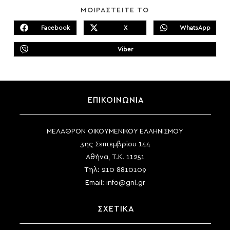
SHARE
ΜΟΙΡΑΣΤΕΙΤΕ ΤΟ
THIS
CONTENT
Facebook
X
WhatsApp
Opens
Opens
Opens
in
in
in
a
a
a
Viber
new
new
Opens
new
window
window
in
window
a
new
window
ΕΠΙΚΟΙΝΩΝΙΑ
ΜΕΛΑΘΡΟΝ ΟΙΚΟΥΜΕΝΙΚΟΥ ΕΛΛΗΝΙΣΜΟΥ
3ης Σεπτεμβρίου 144
Αθήνα, Τ.Κ. 11251
Τηλ:
210 8810109
Email:
info@gnl.gr
ΣΧΕΤΙΚΑ