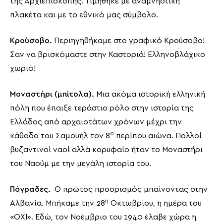
της Αρχιεπισκοπής. Τιμήθηκε με αναμνηστική
πλακέτα και με το εθνικό μας σύμβολο.
Κρούσοβο.
Περιηγηθήκαμε στο γραφικό Κρούσοβο!
Σαν να βρισκόμαστε στην Καστοριά! Ελληνοβλάχικο
χωριό!
Μοναστήρι (μπίτολα).
Μια ακόμα ιστορική ελληνική
πόλη που έπαιξε τεράστιο ρόλο στην ιστορία της
Ελλάδος από αρχαιοτάτων χρόνων μέχρι την
ο
κάθοδο του Σαμουήλ τον 8
περίπου αιώνα. Πολλοί
βυζαντινοί ναοί αλλά κορυφαίο ήταν το Μοναστήρι
του Ναούμ με την μεγάλη ιστορία του.
Πόγραδες.
Ο πρώτος προορισμός μπαίνοντας στην
η
Αλβανία. Μπήκαμε την 28
Οκτωβρίου, η ημέρα του
«ΟΧΙ». Εδώ, τον Νοέμβριο του 1940 έλαβε χώρα η