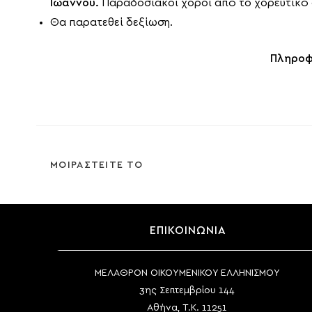
Ιωάννου.
Παραδοσιακοί χοροί από το χορευτικό 
Θα παρατεθεί δεξίωση.
Πληροφο
SHARE
ΜΟΙΡΑΣΤΕΙΤΕ ΤΟ
THIS
CONTENT
ΕΠΙΚΟΙΝΩΝΙΑ
ΜΕΛΑΘΡΟΝ ΟΙΚΟΥΜΕΝΙΚΟΥ ΕΛΛΗΝΙΣΜΟΥ
3ης Σεπτεμβρίου 144
Αθήνα, Τ.Κ. 11251