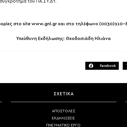
συγκρότημα του ΠΑ.ΣΥ.ΔΥ.
ρίες στο site www.gnl.gr και στο τηλέφωνο (0030)210
Υπεύθυνη Εκδήλωσης: Θεοδοσιάδη Ηλιάνα
Facebook
Opens
in
a
new
window
ΣΧΕΤΙΚΑ
ΑΠΟΣΤΟΛΕΣ
ΕΚΔΗΛΩΣΕΙΣ
ΠΝΕΥΜΑΤΙΚΟ ΕΡΓΟ