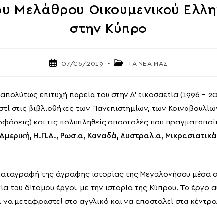
υ Μελάθρου Οικουμενικού Ελλην
στην Κύπρο
Post
Post
07/06/2019
ΤΑ ΝΕΑ ΜΑΣ
published:
category:
απολύτως επιτυχή πορεία του στην Α’ εικοσαετία (1996 – 
στί στις βιβλιοθήκες των Πανεπιστημίων, των Κοινοβουλίων,
οφάσεις) και τις πολυπληθείς αποστολές που πραγματοποίη
Αμερική, Η.Π.Α., Ρωσία, Καναδά, Αυστραλία, Μικρασιατικά
ν καταγραφή της άγραφης ιστορίας της Μεγαλονήσου μέσα 
α του δίτομου έργου με την ιστορία της Κύπρου. Το έργο
 να μεταφραστεί στα αγγλικά και να αποσταλεί στα κέντρα 