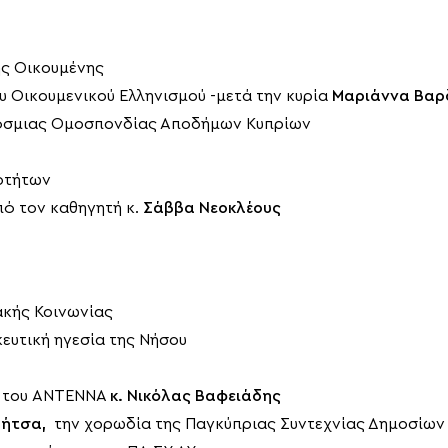
ης Οικουμένης
 Οικουμενικού Ελληνισμού -μετά την κυρία
Μαριάννα Βαρ
κόσμιας Ομοσπονδίας Αποδήμων Κυπρίων
οτήτων
πό τον καθηγητή κ.
Σάββα Νεοκλέους
ακής Κοινωνίας
κευτική ηγεσία της Νήσου
ς του ANTENNA
κ. Νικόλας Βαφειάδης
ήτσα,
την χορωδία της Παγκύπριας Συντεχνίας Δημοσίων 