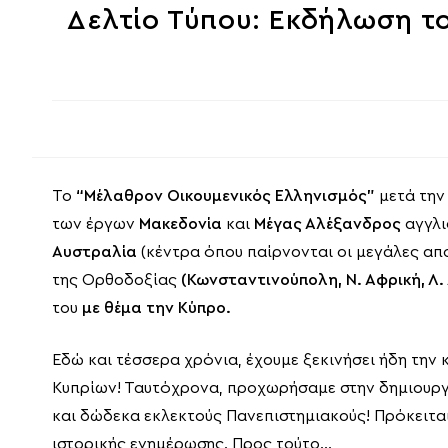
Δελτίο Τύπου: Εκδήλωση το
Το
“Μέλαθρον Οικουμενικός Ελληνισμός”
μετά την 
των έργων
Μακεδονία
και
Μέγας Αλέξανδρος
αγγλι
Αυστραλία
(κέντρα όπου παίρνονται οι μεγάλες απ
της Ορθοδοξίας
(Κωνσταντινούπολη, Ν. Αφρική, Λ. 
του
με θέμα την Κύπρο.
Εδώ και τέσσερα χρόνια, έχουμε ξεκινήσει ήδη τη
Κυπρίων! Ταυτόχρονα, προχωρήσαμε στην δημιουργί
και δώδεκα εκλεκτούς Πανεπιστημιακούς! Πρόκειται
ιστορικής ενημέρωσης. Προς τούτο…