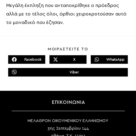
Μεγάλη έκπληξη που ανταποκρίθηκε ο πρόεδρος
αλλά με το τέλος όλοι, όρθιοι χειροκροτούσαν αυτό
το μοναδικό που έζησαν.
SHARE
ΜΟΙΡΑΣΤΕΙΤΕ ΤΟ
THIS
CONTENT
Facebook
X
WhatsApp
Opens
Opens
Opens
in
in
in
a
a
a
Viber
new
new
Opens
new
window
window
in
window
a
new
window
ΕΠΙΚΟΙΝΩΝΙΑ
ΜΕΛΑΘΡΟΝ ΟΙΚΟΥΜΕΝΙΚΟΥ ΕΛΛΗΝΙΣΜΟΥ
3ης Σεπτεμβρίου 144