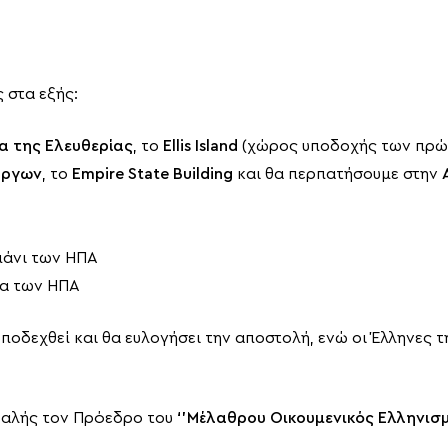
 στα εξής:
α της Ελευθερίας
, το
Ellis Island
(χώρος υποδοχής των πρώ
ύργων
, το
Empire State Building
και θα περπατήσουμε στην
ιμάνι των ΗΠΑ
σα των ΗΠΑ
 υποδεχθεί και θα ευλογήσει την αποστολή, ενώ οι Έλληνες
εφαλής τον Πρόεδρο του
‘’Μέλαθρου Οικουμενικός Ελληνισ