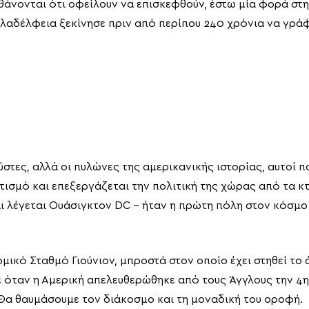
θάνονται ότι οφείλουν να επισκεφθούν, έστω μία φορά στ
ιλαδέλφεια ξεκίνησε πριν από περίπου 240 χρόνια να γράφ
ύστες, αλλά οι πυλώνες της αμερικανικής ιστορίας, αυτοί
σμό και επεξεργάζεται την πολιτική της χώρας από τα κτίρ
αι λέγεται Ουάσιγκτον DC – ήταν η πρώτη πόλη στον κόσμο 
μικό Σταθμό Γιούνιον, μπροστά στον οποίο έχει στηθεί τ
 όταν η Αμερική απελευθερώθηκε από τους Άγγλους την 4η 
 Θα θαυμάσουμε τον διάκοσμο και τη μοναδική του οροφή.