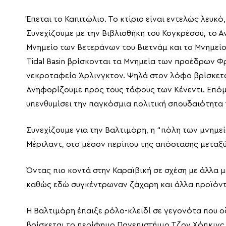
Έπεται το Καπιτώλιο. Το κτίριο είναι εντελώς λευκό
Συνεχίζουμε με την Βιβλιοθήκη του Κογκρέσου, το Α
Μνημείο των Βετεράνων του Βιετνάμ και το Μνημείο
Tidal Basin βρίσκονται τα Μνημεία των προέδρων 
νεκροταφείο Άρλινγκτον. Ψηλά στον λόφο βρίσκεται
Ανηφορίζουμε προς τους τάφους των Κένεντι. Επόμε
υπενθυμίσει την παγκόσμια πολιτική σπουδαιότητα 
Συνεχίζουμε για την Βαλτιμόρη, η “πόλη των μνημεί
Μέριλαντ, στο μέσον περίπου της απόστασης μεταξ
Όντας πιο κοντά στην Καραϊβική σε σχέση με άλλα μ
καθώς εδώ συγκέντρωναν ζάχαρη και άλλα προϊόντα
Η Βαλτιμόρη έπαιξε ρόλο-κλειδί σε γεγονότα που ο
βρίσκεται το περίφημο Πανεπιστήμιο Τζον Χόπκινς