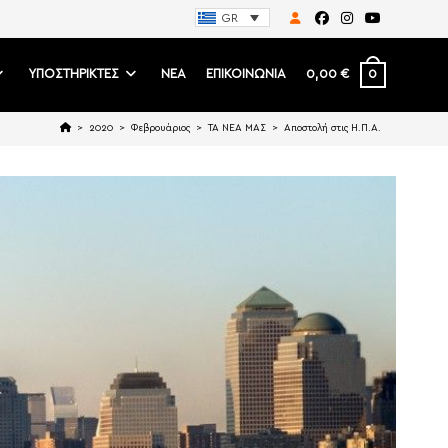
GR
0
ΥΠΟΣΤΗΡΙΚΤΕΣ
ΝΕΑ
ΕΠΙΚΟΙΝΩΝΙΑ
0,00
€
>
2020
>
Φεβρουάριος
>
ΤΑ ΝΕΑ ΜΑΣ
>
Αποστολή στις Η.Π.Α.