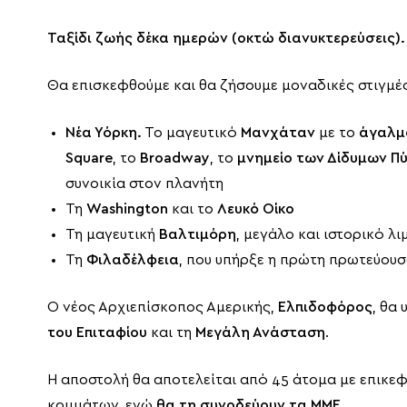
Ταξίδι ζωής δέκα ημερών (οκτώ διανυκτερεύσεις).
Θα επισκεφθούμε και θα ζήσουμε μοναδικές στιγμές
Νέα Υόρκη.
Το μαγευτικό
Μανχάταν
με το
άγαλμ
Square
, το
Broadway
, το
μνημείο των Δίδυμων Π
συνοικία στον πλανήτη
Τη
Washington
και το
Λευκό Οίκο
Τη μαγευτική
Βαλτιμόρη
, μεγάλο και ιστορικό λ
Τη
Φιλαδέλφεια
, που υπήρξε η πρώτη πρωτεύου
Ο νέος Αρχιεπίσκοπος Αμερικής,
Ελπιδοφόρος
, θα
του Επιταφίου
και τη
Μεγάλη Ανάσταση
.
Η αποστολή θα αποτελείται από 45 άτομα με επικ
κομμάτων, ενώ
θα τη
συνοδεύουν τα ΜΜΕ.