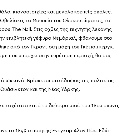
 θόλο, κιονοστοιχίες και μεγαλοπρεπείς σκάλες.
ν Οβελίσκο, το Μουσείο του Ολοκαυτώματος, το
ρου The Mall. Στις όχθες της τεχνητής λεκάνης
ην επιβλητική γέφυρα Μεμόριαλ, φθάνουμε στο
ηκε από τον Γκραντ στη μάχη του Γκέτισμπεργκ.
μη που υπάρχει στην ευρύτερη περιοχή, θα σας
ικό ωκεανό. Βρίσκεται στο έδαφος της πολιτείας
Ουάσιγκτον και της Νέας Υόρκης.
κε ταχύτατα κατά το δεύτερο μισό του 18ου αιώνα,
ανε το 1849 ο ποιητής Έντγκαρ Άλαν Πόε. Εδώ