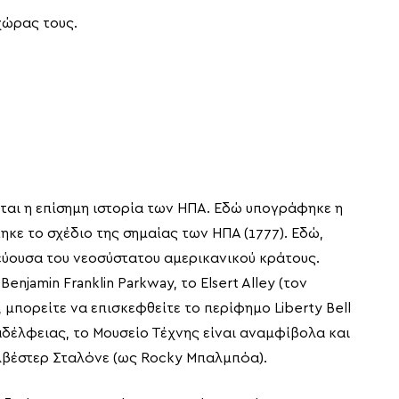
χώρας τους.
ται η επίσημη ιστορία των ΗΠΑ. Εδώ υπογράφηκε η
κε το σχέδιο της σημαίας των ΗΠΑ (1777). Εδώ,
εύουσα του νεοσύστατου αμερικανικού κράτους.
njamin Franklin Parkway, το Elsert Alley (τον
μπορείτε να επισκεφθείτε το περίφημο Liberty Bell
αδέλφειας, το Μουσείο Τέχνης είναι αναμφίβολα και
ιλβέστερ Σταλόνε (ως Rocky Μπαλμπόα).