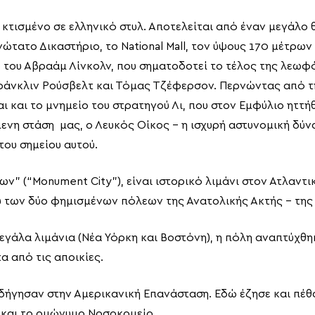
, κτισμένο σε ελληνικό στυλ. Αποτελείται από έναν μεγάλο
νώτατο Δικαστήριο, το National Mall, τον ύψους 170 μέτρω
 του Αβραάμ Λίνκολν, που σηματοδοτεί το τέλος της λεωφό
Φράνκλιν Ρούσβελτ και Τόμας Τζέφερσον. Περνώντας από τ
 και το μνημείο του στρατηγού Λι, που στον Εμφύλιο ηττήθ
νη στάση μας, ο Λευκός Οίκος – η ισχυρή αστυνομική δύνα
του σημείου αυτού.
ων” (“Monument City”), είναι ιστορικό λιμάνι στον Ατλαντ
ύ των δύο φημισμένων πόλεων της Ανατολικής Ακτής – της 
εγάλα λιμάνια (Νέα Υόρκη και Βοστόνη), η πόλη αναπτύχθη
 από τις αποικίες.
δήγησαν στην Αμερικανική Επανάσταση. Εδώ έζησε και πέθ
 και το ομώνυμο Νοσοκομείο.