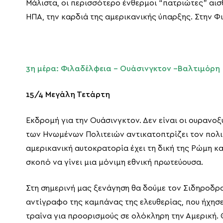
Μάλιστα, οι περισσότερο ένθερμοι “πατριώτες” αισ
ΗΠΑ, την καρδιά της αμερικανικής ύπαρξης. Στην Φ
3η μέρα: Φιλαδέλφεια – Ουάσινγκτον –Βαλτιμόρη
15/4 Μεγάλη Τετάρτη
Εκδρομή για την Ουάσινγκτον. Δεν είναι οι ουρανοξ
των Ηνωμένων Πολιτειών αντικατοπτρίζει τον πολιτι
αμερικανική αυτοκρατορία έχει τη δική της Ρώμη κ
σκοπό να γίνει μια μόνιμη εθνική πρωτεύουσα.
Στη σημερινή μας ξενάγηση θα δούμε τον Σιδηροδρο
αντίγραφο της καμπάνας της ελευθερίας, που ήχησε
τραίνα για προορισμούς σε ολόκληρη την Αμερική.