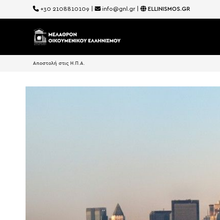
+30 2108810109
|
info@gnl.gr
|
ELLINISMOS.GR
Αποστολή στις Η.Π.Α.