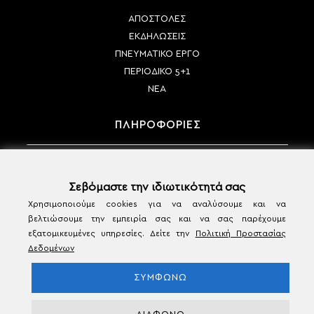
ΑΠΟΣΤΟΛΕΣ
ΕΚΔΗΛΩΣΕΙΣ
ΠΝΕΥΜΑΤΙΚΟ ΕΡΓΟ
ΠΕΡΙΟΔΙΚΟ 5+1
ΝΕΑ
ΠΛΗΡΟΦΟΡΙΕΣ
ΤΡΟΠΟΙ ΠΛΗΡΩΜΗΣ
ΤΡΟΠΟΙ ΑΠΟΣΤΟΛΗΣ
Σεβόμαστε την ιδιωτικότητά σας
ΠΟΛΙΤΙΚΗ ΑΚΥΡΩΣΗΣ & ΕΠΙΣΤΡΟΦΩΝ
Χρησιμοποιούμε cookies για να αναλύσουμε και να
βελτιώσουμε την εμπειρία σας και να σας παρέχουμε
ΟΡΟΙ ΧΡΗΣΗΣ & ΠΡΟΣΩΠΙΚΑ ΔΕΔΟΜΕΝΑ
εξατομικευμένες υπηρεσίες. Δείτε την
Πολιτική Προστασίας
ΕΠΙΚΟΙΝΩΝΙΑ
Δεδομένων
ΣΥΜΦΩΝΩ