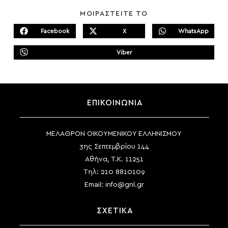
SHARE
ΜΟΙΡΑΣΤΕΙΤΕ ΤΟ
THIS
CONTENT
Facebook
X
WhatsApp
Opens
Opens
Opens
in
in
in
a
a
a
Viber
new
new
Opens
new
window
window
in
window
a
new
window
ΕΠΙΚΟΙΝΩΝΙΑ
ΜΕΛΑΘΡΟΝ ΟΙΚΟΥΜΕΝΙΚΟΥ ΕΛΛΗΝΙΣΜΟΥ
3ης Σεπτεμβρίου 144
Αθήνα, Τ.Κ. 11251
Τηλ:
210 8810109
Email:
info@gnl.gr
ΣΧΕΤΙΚΑ