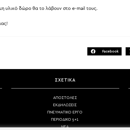
μη υλικό δώρο θα το λάβουν στο e-mail τους.
μας!
Facebook
Opens
in
a
new
window
ΣΧΕΤΙΚΑ
ΑΠΟΣΤΟΛΕΣ
ΕΚΔΗΛΩΣΕΙΣ
ΠΝΕΥΜΑΤΙΚΟ ΕΡΓΟ
ΠΕΡΙΟΔΙΚΟ 5+1
ΝΕΑ