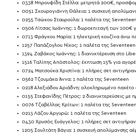
0338 Μπρουφίδη Στέλλα: μετρητά 200€, προσφορ
0051 Σκουρογιάννη Θάλεια: 1 συσκευή απολύμαν
0255 Τσώκου Σταυρούλα: 1 παλέτα της Seventee
0506 Λίτσας Ιωάννης: 1 δωροεπιταγή των 100€ 
0713 Φράγκου Μαρία: 1 ηλεκτρική κουζίνα άνω πά
1257 Παπάζογλου Νίκος: 1 παλέτα της Seventeen
1394 Ζαβάκος Ιωάννης: 1 διανυκτέρευση στο Libe
1516 Ταλίπης Απόστολος: έκπτωση 15% για αγορές
0724 Ματσούκα Χριστίνα: 1 πλήρες σετ αντιγήραν
0562 Τζουμάκα Άννα: 1 παλέτα της Seventeen
0218 Αλεξιάδου Αριάδνη: ολοκληρωμένο πακέτο 
0155 Στεφανίδης Πέτρος: 2 διανυκτερεύσεις με 
0076 Τζαβέλλας Κρίτων: 1 παλέτα της Seventee
0213 Λάζου Αργυρώ: 1 παλέτα της Seventeen
0430 Χρυσός Ευάγγελος: 1 πλήρες σετ αντιγήραν
1205 Σουλτάτη Βάγια: 1 συσκευή απολύμανσης αέ