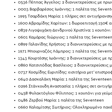
0536 Πέππας Άγγελος: 2 διανυκτερεύσεις με πρω
0003 Βαρβαρέσος Ιωάννης: 1 παλέτα της Seven
1995 Τσαρδάκη Μαρία: 1 πλήρες σετ αντιγήρανσης
1600 Αβραμίδης Χαρίτων: 1 δωροεπιταγή 150€ α
0839 Λιγοψυχάκη-Δενδρινού Χριστίνα: 1 κουπόνι γ
0601 Καμάρας Γεώργιος: 1 παλέτα της Seventee
0899 Γαλανίδης Χρήστος: 2 διανυκτερεύσεις με π
1971 Μπουρναζός Λάμπρος: 1 παλέτα της Sevent
1343 Κουρτέσης Ιωάννης: 2 διανυκτερεύσεις με π
0860 Κατσιπόδας Βασίλειος: 2 διανυκτερεύσεις μ
0737 Κοσμίδης Ευριπίδης: εισιτήρια μετ’ επιστρ
0640 Δασκαλάκη Μαρία: 1 παλέτα της Seventeen
0296 Στάνκουδη Αναστασία: 1 πλήρες σετ αντιγήρ
0458 Φυλακτόγλου Φίλιππος: 1 κουπόνι για γεύμα 
0486 Ζερβού Μαρία: 1 παλέτα της Seventeen
0660 Καλαμίτσης Σωτήριος: Ολοκληρωμένο πακέτ