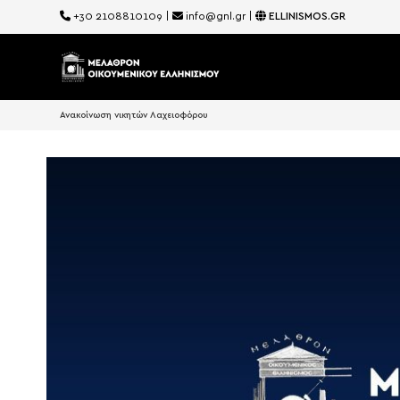
+30 2108810109
|
info@gnl.gr
|
ELLINISMOS.GR
Ανακοίνωση νικητών Λαχειοφόρου