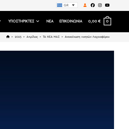
GR
0
ΥΠΟΣΤΗΡΙΚΤΕΣ
ΝΕΑ
ΕΠΙΚΟΙΝΩΝΙΑ
0,00
€
>
2025
>
Απρίλιος
>
ΤΑ ΝΕΑ ΜΑΣ
>
Ανακοίνωση νικητών Λαχειοφόρου