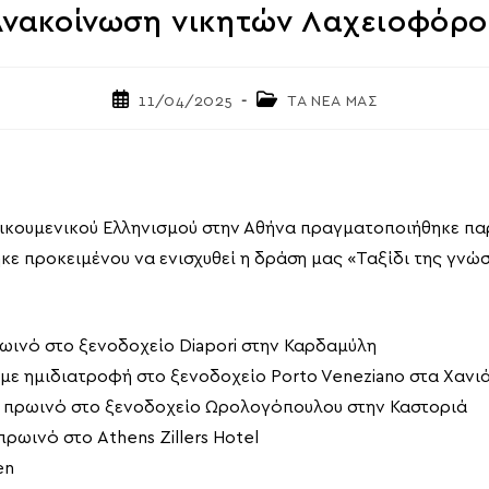
Ανακοίνωση νικητών Λαχειοφόρο
Post
Post
11/04/2025
ΤΑ ΝΕΑ ΜΑΣ
published:
category:
 Οικουμενικού Ελληνισμού στην Αθήνα πραγματοποιήθηκε πα
προκειμένου να ενισχυθεί η δράση μας «Ταξίδι της γνώσης
ρωινό στο ξενοδοχείο Diapori στην Καρδαμύλη
με ημιδιατροφή στο ξενοδοχείο Porto Veneziano στα Χανι
ε πρωινό στο ξενοδοχείο Ωρολογόπουλου στην Καστοριά
ρωινό στο Athens Zillers Hotel
en