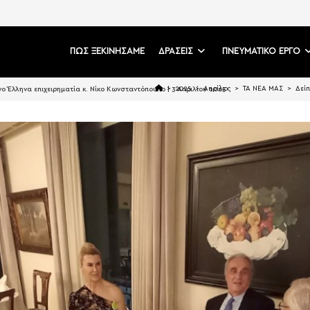
ΠΩΣ ΞΕΚΙΝΗΣΑΜΕ
ΔΡΑΣΕΙΣ
ΠΝΕΥΜΑΤΙΚΟ ΕΡΓΟ
>
2025
>
Απρίλιος
>
ΤΑ ΝΕΑ ΜΑΣ
>
Δείπ
ο Έλληνα επιχειρηματία κ. Νίκο Κωνσταντόπουλο | 3 Απριλίου 2025