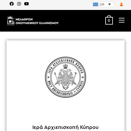
GR
0
Ιερά Αρχιεπισκοπή Κύπρου