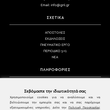
Email:
info@gnl.gr
ΣΧΕΤΙΚΑ
ΑΠΟΣΤΟΛΕΣ
ΕΚΔΗΛΩΣΕΙΣ
ΠΝΕΥΜΑΤΙΚΟ ΕΡΓΟ
ΠΕΡΙΟΔΙΚΟ 5+1
ΝΕΑ
ΠΛΗΡΟΦΟΡΙΕΣ
ΤΡΟΠΟΙ ΠΛΗΡΩΜΗΣ
ΤΡΟΠΟΙ ΑΠΟΣΤΟΛΗΣ
Σεβόμαστε την ιδιωτικότητά σας
ΠΟΛΙΤΙΚΗ ΑΚΥΡΩΣΗΣ & ΕΠΙΣΤΡΟΦΩΝ
Χρησιμοποιούμε cookies για να αναλύσουμε και να
βελτιώσουμε την εμπειρία σας και να σας παρέχουμε
ΟΡΟΙ ΧΡΗΣΗΣ & ΠΡΟΣΩΠΙΚΑ ΔΕΔΟΜΕΝΑ
εξατομικευμένες υπηρεσίες. Δείτε την
Πολιτική Προστασίας
ΕΠΙΚΟΙΝΩΝΙΑ