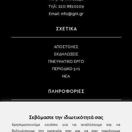
Τηλ:
210 8810109
Email:
info@gnl.gr
ΣΧΕΤΙΚΑ
ΑΠΟΣΤΟΛΕΣ
ΕΚΔΗΛΩΣΕΙΣ
ΠΝΕΥΜΑΤΙΚΟ ΕΡΓΟ
ΠΕΡΙΟΔΙΚΟ 5+1
ΝΕΑ
ΠΛΗΡΟΦΟΡΙΕΣ
ΤΡΟΠΟΙ ΠΛΗΡΩΜΗΣ
ΤΡΟΠΟΙ ΑΠΟΣΤΟΛΗΣ
Σεβόμαστε την ιδιωτικότητά σας
ΠΟΛΙΤΙΚΗ ΑΚΥΡΩΣΗΣ & ΕΠΙΣΤΡΟΦΩΝ
Χρησιμοποιούμε cookies για να αναλύσουμε και να
βελτιώσουμε την εμπειρία σας και να σας παρέχουμε
ΟΡΟΙ ΧΡΗΣΗΣ & ΠΡΟΣΩΠΙΚΑ ΔΕΔΟΜΕΝΑ