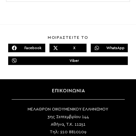
SHARE
ΜΟΙΡΑΣΤΕΙΤΕ ΤΟ
THIS
CONTENT
Facebook
X
WhatsApp
Opens
Opens
Opens
in
in
in
a
a
a
Viber
new
new
Opens
new
window
window
in
window
a
new
window
ΕΠΙΚΟΙΝΩΝΙΑ
ΜΕΛΑΘΡΟΝ ΟΙΚΟΥΜΕΝΙΚΟΥ ΕΛΛΗΝΙΣΜΟΥ
3ης Σεπτεμβρίου 144
Αθήνα, Τ.Κ. 11251
Τηλ:
210 8810109