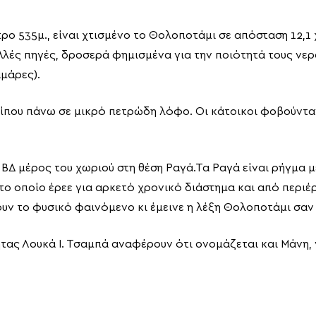
ρο 535μ., είναι χτισμένο το Θολοποτάμι σε απόσταση 12,1 
ολλές πηγές, δροσερά φημισμένα για την ποιότητά τους νε
αμάρες).
ρίπου πάνω σε μικρό πετρώδη λόφο. Οι κάτοικοι φοβούνταν 
ΒΔ μέρος του χωριού στη θέση Ραγά.Τα Ραγά είναι ρήγμα 
ο οποίο έρεε για αρκετό χρονικό διάστημα και από περιέρ
υν το φυσικό φαινόμενο κι έμεινε η λέξη Θολοποτάμι σαν
τας Λουκά Ι. Τσαμπά αναφέρουν ότι ονομάζεται και Μάνη,