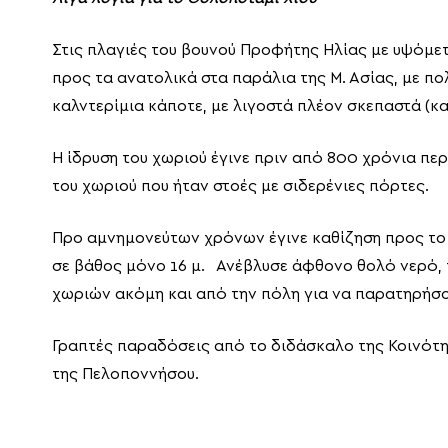
Στις πλαγιές του βουνού Προφήτης Ηλίας με υψόμετ
προς τα ανατολικά στα παράλια της Μ. Ασίας, με π
καλντερίμια κάποτε, με λιγοστά πλέον σκεπαστά (κ
Η ίδρυση του χωριού έγινε πριν από 800 χρόνια πε
του χωριού που ήταν στοές με σιδερένιες πόρτες.
Προ αμνημονεύτων χρόνων έγινε καθίζηση προς το 
σε βάθος μόνο 16 μ. Ανέβλυσε άφθονο θολό νερό, τ
χωριών ακόμη και από την πόλη για να παρατηρήσο
Γραπτές παραδόσεις από το διδάσκαλο της Κοινότη
της Πελοποννήσου.